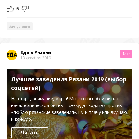
5
#дегустация
Еда в Рязани
Блог
13 декабря 2019
Лучшие заведения Рязани 2019 (выбор
соцсетей)
На старт, внимание, марш! Мы готовы объявить о
начале эпической битвы – «некуда сходить» против
«люблю рязанские заведения». Ем и плачу или вкушаю
и кайфую.
Читать