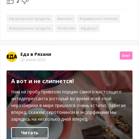
2
#фермерские продукты
#магазин
#правильное питание
#натуральные продукты
#события
#фудкорт
Еда в Рязани
Блог
02 июня 2020
А вот и не слипнется!
Нам на пробу привезли порцию самого настоящего
антидепрессанта (который во время всей этой
неразберихи в мире пришелся очень кстати). Забегая
вперед, скажем: серотонином и эндорфинами мы
зарядись на несколько дней вперед.
Читать