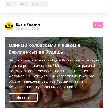
#кафе
#бар
#ресторан
Еда в Рязани
Блог
06 ноября 2019
Одними колбасками и пивом в
Берлине сыт не будешь
Вы думали, что команда «Еды в Рязани» путешествует
лишь по рязанским кухням? Мы расширяем границы!
Не только географические, но и границы наших
желудков. Наш специальный корреспондент как раз
обозрел заведения столицы Германии, так что
берите на заметку названия и локации.
Читать