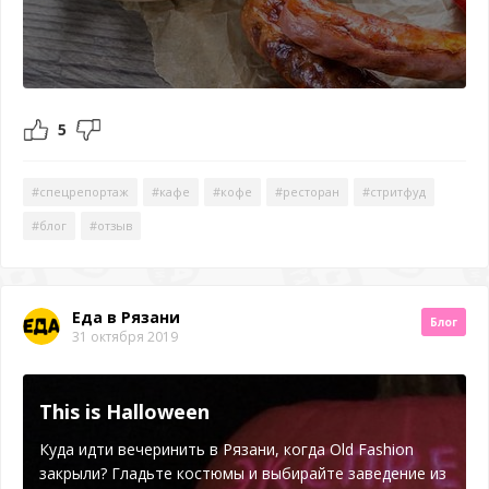
5
#спецрепортаж
#кафе
#кофе
#ресторан
#стритфуд
#блог
#отзыв
Еда в Рязани
Блог
31 октября 2019
This is Halloween
Куда идти вечеринить в Рязани, когда Old Fashion
закрыли? Гладьте костюмы и выбирайте заведение из