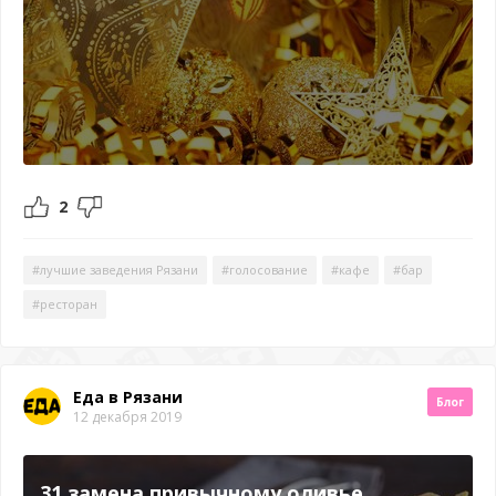
2
#лучшие заведения Рязани
#голосование
#кафе
#бар
#ресторан
Еда в Рязани
Блог
12 декабря 2019
31 замена привычному оливье