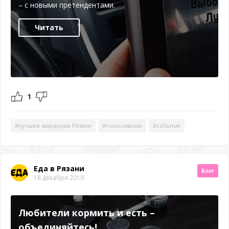
– с новыми претендентами.
Читать
1
#лучшие заведения Рязани
#голосование
#события
Еда в Рязани
Блог
18 декабря 2019
Любители кормить и есть –
объединяйтесь!