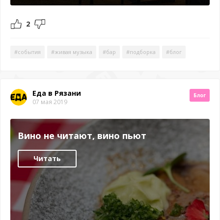
2
#события
#живая музыка
#бар
#подборка
#блог
Еда в Рязани
Блог
07 мая 2019
Вино не читают, вино пьют
Читать