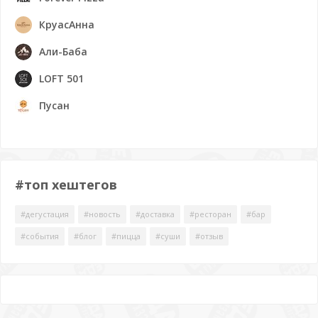
КруасАнна
Али-Баба
LOFT 501
Пусан
#топ хештегов
#дегустация
#новость
#доставка
#ресторан
#бар
#события
#блог
#пицца
#суши
#отзыв