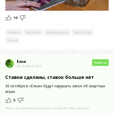
10
#сладкое
#ресторан
#морепродукты
#дегустация
#отзыв
Ёлки
Новость
29 октября 2019
Ставки сделаны, ставок больше нет
30 октября в «Ёлках» будут нарушать закон об азартных
играх.
5
#вино
#гастрономический ужин
#события
#бар
#новость