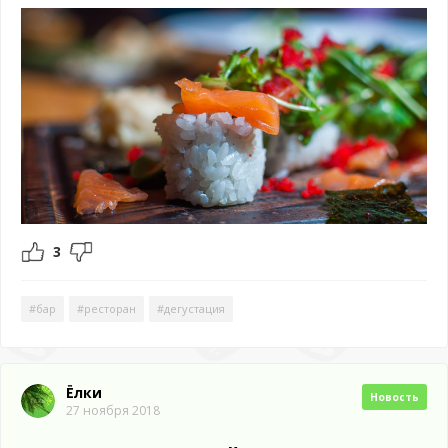
3
#бар
#ресторан
#дегустация
Ёлки
Новость
27 ноября 2018