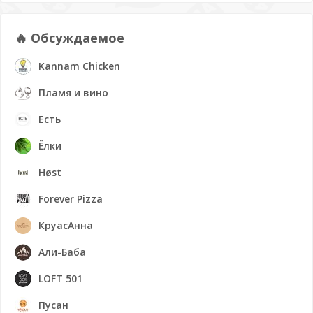
🔥 Обсуждаемое
Kannam Chicken
Пламя и вино
Есть
Ёлки
Høst
Forever Pizza
КруасАнна
Али-Баба
LOFT 501
Пусан