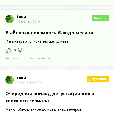
Ёлки
Новость
15 января 2019
В «Ёлках» появилось блюдо месяца
И в январе это, конечно же, оливье.
0
#бар
#ресторан
#акции
#новость
Ёлки
Дегустация
19 декабря 2018
Очередной эпизод дегустационного
хвойного сериала
Меню, обновленное до идеальных вечеров.