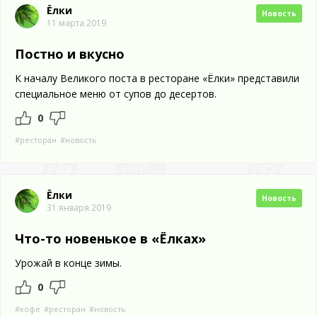
Ёлки
Новость
11 марта 2019
Постно и вкусно
К началу Великого поста в ресторане «Ёлки» представили
специальное меню от супов до десертов.
0
#ресторан
#новость
Ёлки
Новость
31 января 2019
Что-то новенькое в «Ёлках»
Урожай в конце зимы.
0
#кофе
#ресторан
#новость