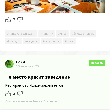
7
#паназиатская кухня
#напитки
#мясо
#блюдо от шефа
#солидно
#сладкое
#дегустация
#отзыв
Ёлки
Новость
10 апреля 2020
Не место красит заведение
Ресторан-бар «Елки» закрывается.
4
#лучшие заведения Рязани
#ресторан