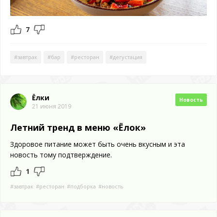
7
#завтрак
#бар
#ресторан
#дегустация
Ёлки
Новость
21 июня 2019
Летний тренд в меню «Ёлок»
Здоровое питание может быть очень вкусным и эта
новость тому подтверждение.
1
#завтрак
#ресторан
#подборка
#новость