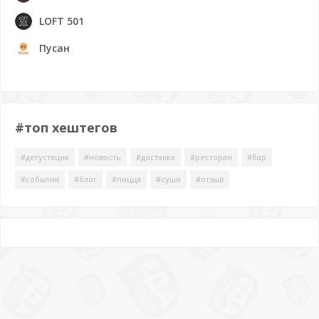
LOFT 501
Пусан
#топ хештегов
#дегустация
#новость
#доставка
#ресторан
#бар
#события
#блог
#пицца
#суши
#отзыв