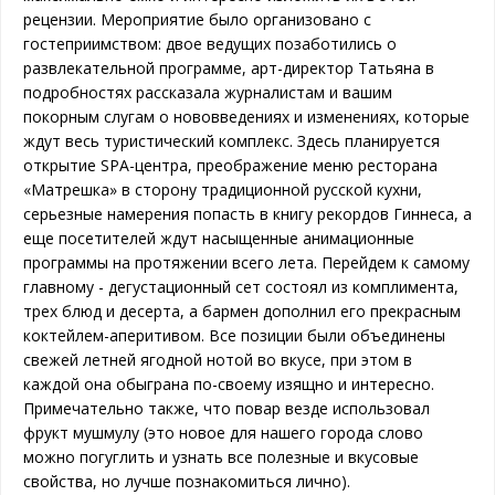
рецензии.
Мероприятие было организовано с
гостеприимством: двое ведущих позаботились о
развлекательной программе, арт-директор Татьяна в
подробностях рассказала журналистам и вашим
покорным слугам о нововведениях и изменениях, которые
ждут весь туристический комплекс. Здесь планируется
открытие SPA-центра, преображение меню ресторана
«Матрешка» в сторону традиционной русской кухни,
серьезные намерения попасть в книгу рекордов Гиннеса, а
еще посетителей ждут насыщенные анимационные
программы на протяжении всего лета.
Перейдем к самому
главному - дегустационный сет состоял из комплимента,
трех блюд и десерта, а бармен дополнил его прекрасным
коктейлем-аперитивом. Все позиции были объединены
свежей летней ягодной нотой во вкусе, при этом в
каждой она обыграна по-своему изящно и интересно.
Примечательно также, что повар везде использовал
фрукт мушмулу (это новое для нашего города слово
можно погуглить и узнать все полезные и вкусовые
свойства, но лучше познакомиться лично).