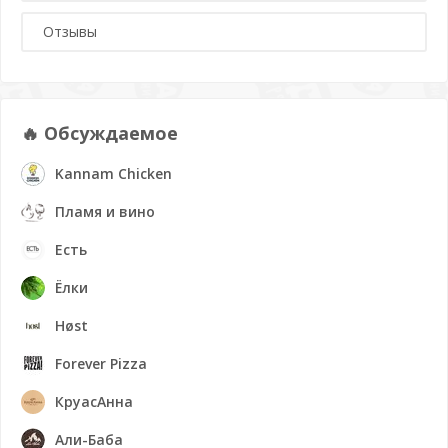
Отзывы
🔥 Обсуждаемое
Kannam Chicken
Пламя и вино
Есть
Ёлки
Høst
Forever Pizza
КруасАнна
Али-Баба