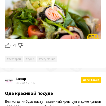
-1
#ресторан
#суши
#дегустация
Базар
Дегустация
26 июля 2016
Ода красивой посуде
Ели когда-нибудь пасту тыквенный крем-суп в доме купцов