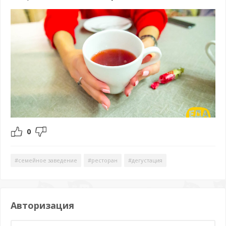
0
#семейное заведение
#ресторан
#дегустация
Авторизация