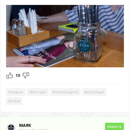
10
#сладкое
#ресторан
#морепродукты
#дегустация
#отзыв
МАЯК
Новость