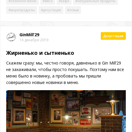
#сезонное меню
#мясо
#кафе
#натуральные продукты
#морепродукты
#дегустация
#отзыв
GinMill’29
Дегустация
16 декабря 2019
Жирненько и сытненько
Скажем сразу: мы, честно говоря, давненько в Gin Mill’29
не захаживали, чтобы просто покушать. Поэтому нам все
меню было в новинку, а пробовать мы пришли
совершенно новые новинки в меню.