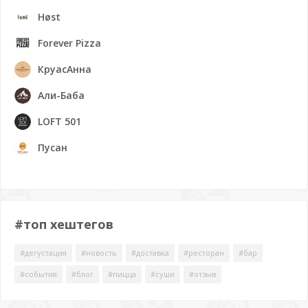
Høst
Forever Pizza
КруасАнна
Али-Баба
LOFT 501
Пусан
#топ хештегов
#дегустация
#новость
#доставка
#ресторан
#бар
#события
#блог
#пицца
#суши
#отзыв