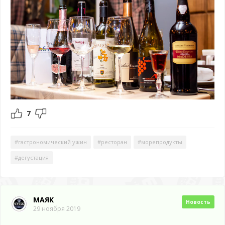
7
#гастрономический ужин
#ресторан
#морепродукты
#дегустация
МАЯК
Новость
29 ноября 2019