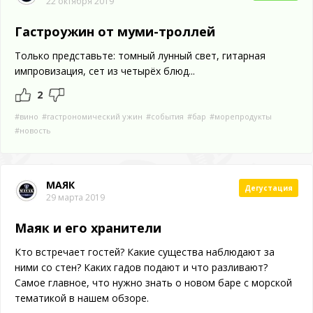
22 октября 2019
Гастроужин от муми-троллей
Только представьте: томный лунный свет, гитарная
импровизация, сет из четырёх блюд...
2
#вино
#гастрономический ужин
#события
#бар
#морепродукты
#новость
МАЯК
Дегустация
29 марта 2019
Маяк и его хранители
Кто встречает гостей? Какие существа наблюдают за
ними со стен? Каких гадов подают и что разливают?
Самое главное, что нужно знать о новом баре с морской
тематикой в нашем обзоре.