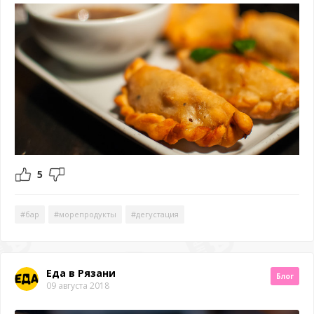
5
#бар
#морепродукты
#дегустация
Еда в Рязани
Блог
09 августа 2018