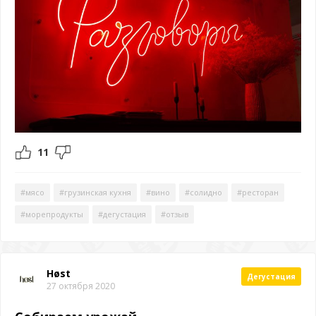
11
#мясо
#грузинская кухня
#вино
#солидно
#ресторан
#морепродукты
#дегустация
#отзыв
Høst
Дегустация
27 октября 2020