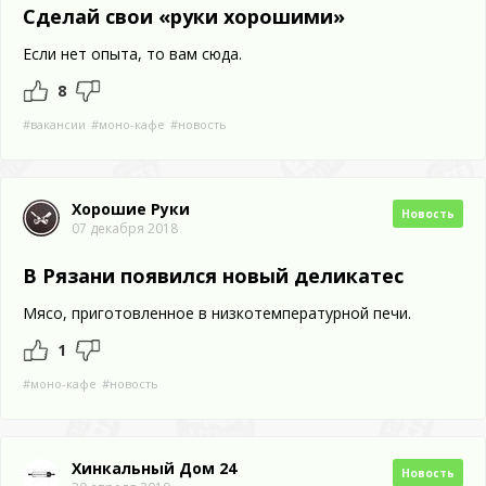
Сделай свои «руки ‎хорошими»
Если нет опыта, то вам сюда.
8
#вакансии
#моно-кафе
#новость
Хорошие Руки
Новость
07 декабря 2018
В Рязани появился новый деликатес
Мясо, приготовленное в низкотемпературной печи.
1
#моно-кафе
#новость
Хинкальный Дом 24
Новость