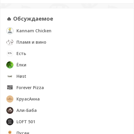
🔥 Обсуждаемое
Kannam Chicken
Пламя и вино
Есть
Ёлки
Høst
Forever Pizza
КруасАнна
Али-Баба
LOFT 501
Пусан