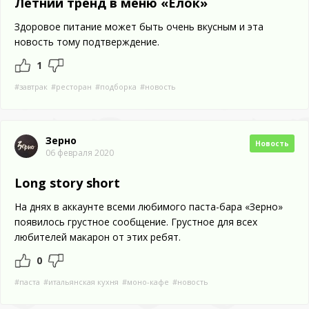
Летний тренд в меню «Ёлок»
Здоровое питание может быть очень вкусным и эта
новость тому подтверждение.
1
#завтрак
#ресторан
#подборка
#новость
Зерно
Новость
06 февраля 2020
Long story short
На днях в аккаунте всеми любимого паста-бара «Зерно»
появилось грустное сообщение. Грустное для всех
любителей макарон от этих ребят.
0
#паста
#итальянская кухня
#моно-кафе
#новость