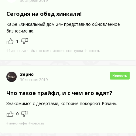
30 апреля 2019
Сегодня на обед хинкали!
Кафе «Хинкальный дом 24» представило обновлённое
бизнес-меню.
1
#бизнес-ланч
#моно-кафе
#восточная кухня
#новость
Зерно
Новость
30 января 2019
Что такое трайфл, и с чем его едят?
Знакомимся с десертами, которые покоряют Рязань.
0
#моно-кафе
#новость