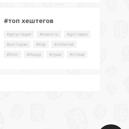
#топ хештегов
#дегустация
#новость
#доставка
#ресторан
#бар
#события
#блог
#пицца
#суши
#отзыв