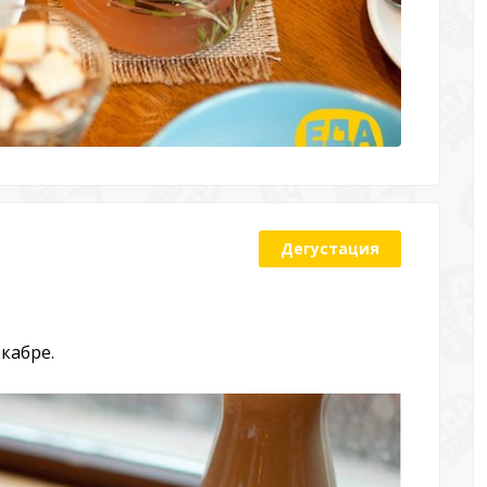
Дегустация
екабре.