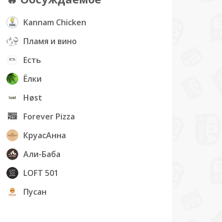
Kannam Chicken
Пламя и вино
Есть
Ёлки
Høst
Forever Pizza
КруасАнна
Али-Баба
LOFT 501
Пусан