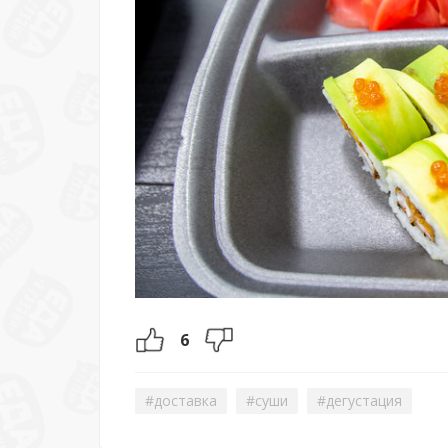
6
#доставка
#суши
#дегустация