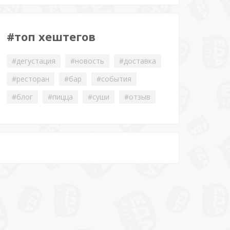
#топ хештегов
#дегустация
#новость
#доставка
#ресторан
#бар
#события
#блог
#пицца
#суши
#отзыв