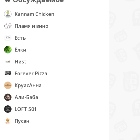
Kannam Chicken
Пламя и вино
Есть
Ёлки
Høst
Forever Pizza
КруасАнна
Али-Баба
LOFT 501
Пусан