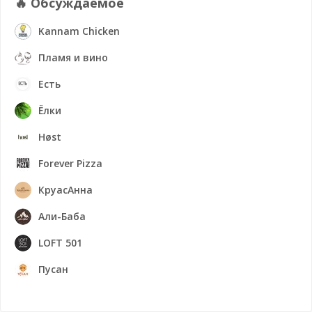
🔥 Обсуждаемое
Kannam Chicken
Пламя и вино
Есть
Ёлки
Høst
Forever Pizza
КруасАнна
Али-Баба
LOFT 501
Пусан