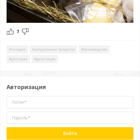
7
#солидно
#натуральные продукты
#производство
#ресторан
#дегустация
Авторизация
Войти