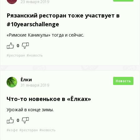
23 января 2019
Рязанский ресторан тоже участвует в
#10yearschallenge
«Римские Каникулы» тогда и сейчас.
0
#ресторан
#новость
Ёлки
Новость
31 января 2019
Что-то новенькое в «Ёлках»
Урожай в конце зимы.
0
#кофе
#ресторан
#новость