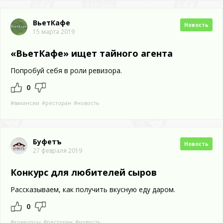
ВьетКафе
Новость
15 марта 2019
«ВьетКафе» ищет тайного агента
Попробуй себя в роли ревизора.
0
#вакансии
#ресторан
#новость
Буфетъ
Новость
27 февраля 2019
Конкурс для любителей сыров
Рассказываем, как получить вкусную еду даром.
0
#конкурсы
#ресторан
#новость