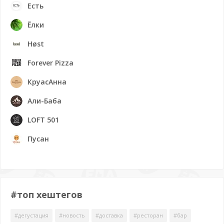
Есть
Ёлки
Høst
Forever Pizza
КруасАнна
Али-Баба
LOFT 501
Пусан
#топ хештегов
#дегустация
#новость
#доставка
#ресторан
#бар