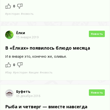
0
#ресторан
#новость
Ёлки
Новость
15 января 2019
В «Ёлках» появилось блюдо месяца
И в январе это, конечно же, оливье.
0
#бар
#ресторан
#акции
#новость
Буфетъ
Новость
05 декабря 2018
Рыба и четверг — вместе навсегда