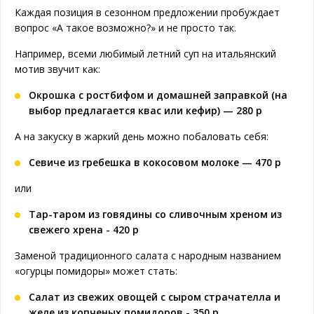
Каждая позиция в сезонном предложении пробуждает
вопрос «А такое возможно?» и не просто так.
Например, всеми любимый летний суп на итальянский
мотив звучит как:
Окрошка с ростбифом и домашней заправкой (на
выбор предлагается квас или кефир) — 280 р
А на закуску в жаркий день можно побаловать себя:
Севиче из гребешка в кокосовом молоке — 470 р
или
Тар-таром из говядины со сливочным хреном из
свежего хрена - 420 р
Заменой традиционного салата с народным названием
«огурцы помидоры» может стать:
Салат из свежих овощей с сыром страчателла и
желе из копченых помидоров - 350 р