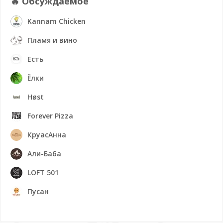
🔥 Обсуждаемое
Kannam Chicken
Пламя и вино
Есть
Ёлки
Høst
Forever Pizza
КруасАнна
Али-Баба
LOFT 501
Пусан