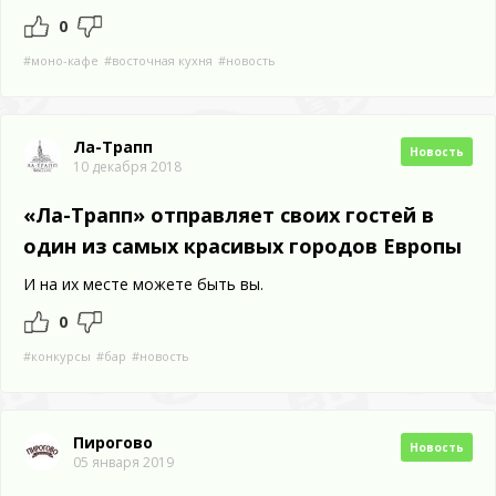
0
#моно-кафе
#восточная кухня
#новость
Ла-Трапп
Новость
10 декабря 2018
«Ла-Трапп» отправляет своих гостей в
один из самых красивых городов Европы
И на их месте можете быть вы.
0
#конкурсы
#бар
#новость
Пирогово
Новость
05 января 2019