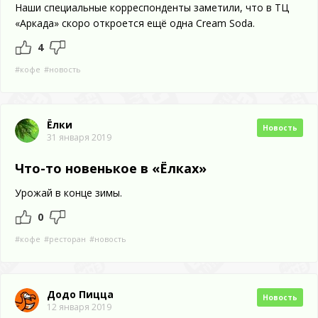
Наши специальные корреспонденты заметили, что в ТЦ
«Аркада» скоро откроется ещё одна Cream Soda.
4
#кофе
#новость
Ёлки
Новость
31 января 2019
Что-то новенькое в «Ёлках»
Урожай в конце зимы.
0
#кофе
#ресторан
#новость
Додо Пицца
Новость
12 января 2019